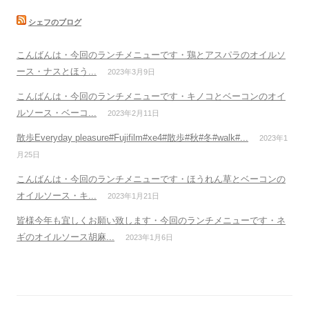
シェフのブログ
こんばんは・今回のランチメニューです・鶏とアスパラのオイルソ
ース・ナスとほう...
2023年3月9日
こんばんは・今回のランチメニューです・キノコとベーコンのオイ
ルソース・ベーコ...
2023年2月11日
散歩Everyday pleasure#Fujifilm#xe4#散歩#秋#冬#walk#...
2023年1
月25日
こんばんは・今回のランチメニューです・ほうれん草とベーコンの
オイルソース・キ...
2023年1月21日
皆様今年も宜しくお願い致します・今回のランチメニューです・ネ
ギのオイルソース胡麻...
2023年1月6日