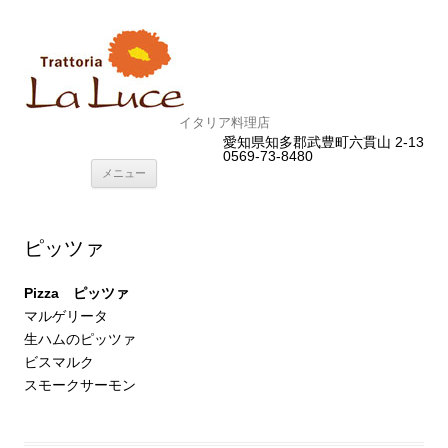
イタリア料理店
愛知県知多郡武豊町六貫山 2-13
0569-73-8480
コ
メニュー
ン
テ
ン
ツ
へ
ピッツァ
ス
キ
ッ
プ
Pizza ピッツァ
マルゲリータ
生ハムのピッツァ
ビスマルク
スモークサーモン